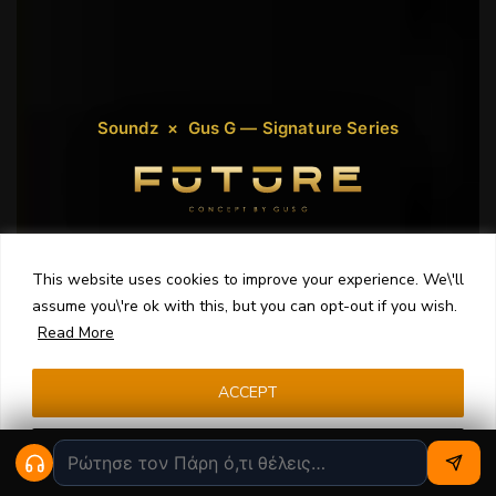
Soundz × Gus G — Signature Series
Made for Electric Guitarists
This website uses cookies to improve your experience. We\'ll
Σχεδιασμένο μαζί με τον
Gus G
, το FUTURE είναι
assume you\'re ok with this, but you can opt-out if you wish.
ένα custom in-ear monitor φτιαγμένο αποκλειστικά
Read More
για ηλεκτρικούς κιθαρίστες. Δυνατά rhythm tones,
καθαρά solos και η διαύγεια που χρειάζεσαι για να
ACCEPT
ξεχωρίζεις σε κάθε mix.
Cookie settings
Φτιάξε το δικό σου
Γνώρισε τον Gus G ›