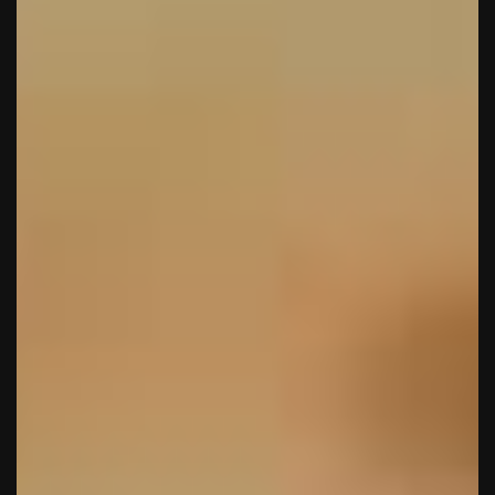
Πάρης
Σύμβουλος Soundz · απαντά άμεσα