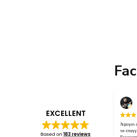
Fac
EXCELLENT
Άψογοι σ
τα επαγ
Based on
183 reviews
Ευγενεστ