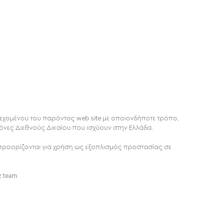
εχομένου του παρόντος web site με οποιονδήποτε τρόπο,
Πάρης
όνες Διεθνούς Δικαίου που ισχύουν στην Ελλάδα.
Σύμβουλος Soundz · απαντά άμεσα
προορίζονται για χρήση ως εξοπλισμός προστασίας σε
z team