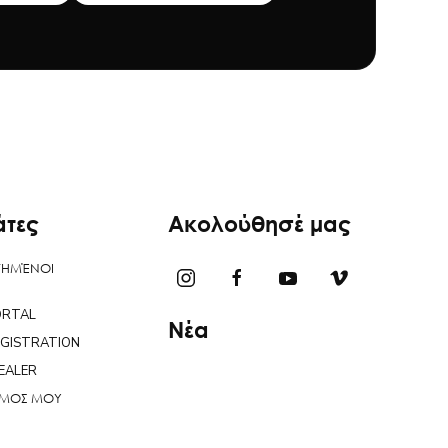
άτες
Ακολούθησέ μας
ΤΗΜΈΝΟΙ
ORTAL
Νέα
EGISTRATION
EALER
ΣΜΟΣ ΜΟΥ