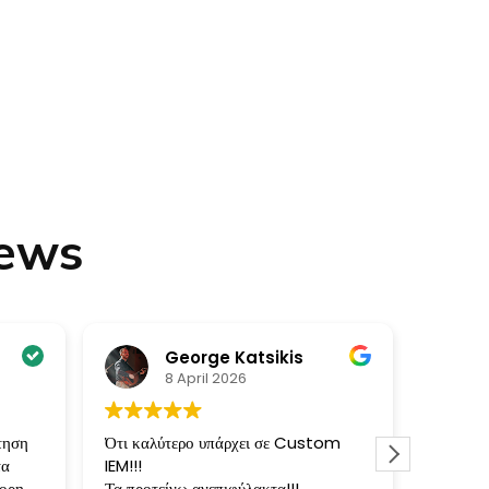
iews
George Katsikis
8 April 2026
τηση
Ότι καλύτερο υπάρχει σε Custom
Πολύ κα
τα
IEM!!!
το καλύ
ορη
Τα προτείνω ανεπιφύλακτα!!!