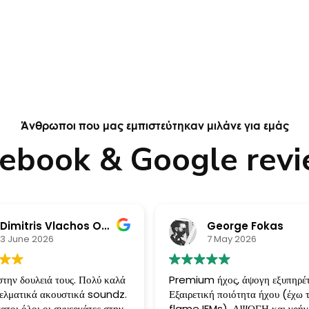
Άνθρωποι που μας εμπιστεύτηκαν μιλάνε για εμάς
ebook & Google rev
Dimitris Vlachos Official Chanel
George Fokas
3 June 2026
7 May 2026
την δουλειά τους. Πολύ καλά
Premium ήχος, άψογη εξυπηρέ
γελματικά ακουστικά soundz.
Εξαιρετική ποιότητα ήχου (έχω 
ατοι όλοι οι συνεργάτες στην
flame IEMs), ΑΨΟΓΗ και γρήγ