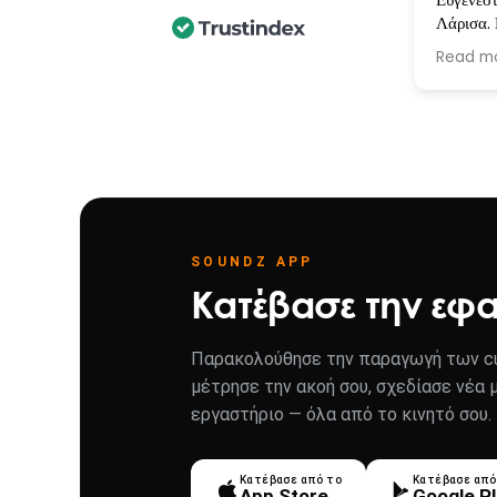
Λάρισα. 
ακουστι
Read m
ότι αφορ
άψογο se
Ευχαριστ
Άλλη μι
εταιρεία
SOUNDZ APP
Κατέβασε την εφ
Παρακολούθησε την παραγωγή των cu
μέτρησε την ακοή σου, σχεδίασε νέα 
εργαστήριο — όλα από το κινητό σου.
Κατέβασε από το
Κατέβασε από
App Store
Google P