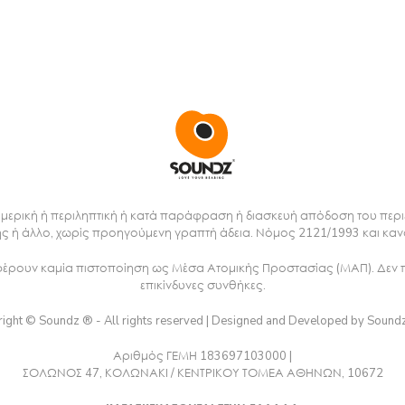
μερική ή περιληπτική ή κατά παράφραση ή διασκευή απόδοση του περι
ς ή άλλο, χωρίς προηγούμενη γραπτή άδεια. Νόμος 2121/1993 και καν
 φέρουν καμία πιστοποίηση ως Μέσα Ατομικής Προστασίας (ΜΑΠ). Δεν 
επικίνδυνες συνθήκες.
ight © Soundz ® - All rights reserved | Designed and Developed by Sound
Αριθμός ΓΕΜΗ 183697103000 |
ΣΟΛΩΝΟΣ 47, ΚΟΛΩΝΑΚΙ / ΚΕΝΤΡΙΚΟΥ ΤΟΜΕΑ ΑΘΗΝΩΝ, 10672