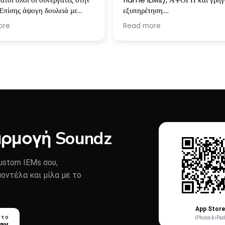
Επίσης άψογη δουλειά με
εξυπηρέτηση.
κά βαρηκοΐας. Επεξήγηση σε
Δε χρειάζεται να πω τίποτα άλλο
ore
Read more
ά την ακοή. Γρήγορο και
μπράβο παιδιά.
rvice όταν χρειάζεται.
ώ πολύ!!!
α φορά που επισκεφθηκαμε την
 για Service και ήταν άψογοι!
αρμογή Soundz
stom IEMs σου,
μοντέλα και μίλα με το
App Store
 το
iPhone & iPad
lay