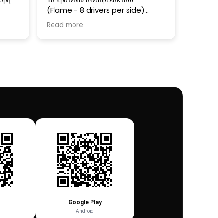
(Flame - 8 drivers per side)
,
Τέλειος ήχος με λεπτομέρεια και
Read more
απόκριση όλου του φάσματος των
συχνοτήτων.
Τρομερή άνεση όταν τα φοράς. Είναι
σαν να μην φοράς ακουστικά. Είναι
ιδανικά για πολύωρα live.
Επίσης ένα μεγάλο μπράβο στην ομάδα
της Soundz για την βοήθεια, την
υποστήριξη και το service που
παρέχουν, οπότε αυτό χρειαστεί.
Και το σημαντικότερο, είναι ένα 100%
Ελληνικό προϊόν!!!
Google Play
Android