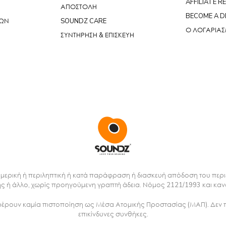
AFFILIATE R
ΑΠΟΣΤΟΛΗ
BECOME A D
ΝΩΝ
SOUNDZ CARE
Ο ΛΟΓΑΡΙΑ
ΣΥΝΤΗΡΗΣΗ & ΕΠΙΣΚΕΥΗ
μερική ή περιληπτική ή κατά παράφραση ή διασκευή απόδοση του περι
ς ή άλλο, χωρίς προηγούμενη γραπτή άδεια. Νόμος 2121/1993 και καν
 φέρουν καμία πιστοποίηση ως Μέσα Ατομικής Προστασίας (ΜΑΠ). Δεν 
επικίνδυνες συνθήκες.