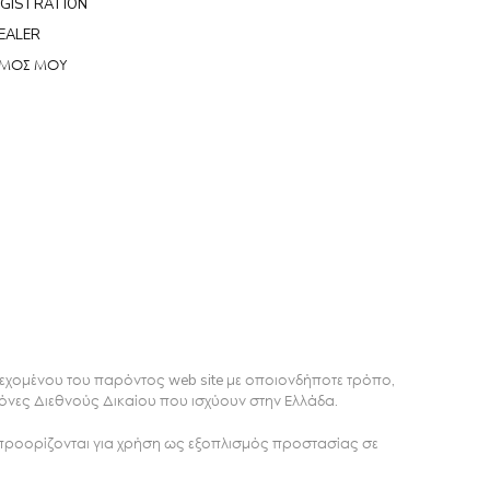
EGISTRATION
EALER
ΣΜΟΣ ΜΟΥ
εχομένου του παρόντος web site με οποιονδήποτε τρόπο,
Πάρης
όνες Διεθνούς Δικαίου που ισχύουν στην Ελλάδα.
Σύμβουλος Soundz · απαντά άμεσα
προορίζονται για χρήση ως εξοπλισμός προστασίας σε