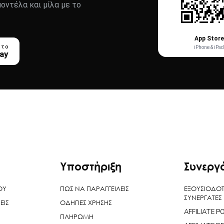
μοντέλα και μίλα με το
App Store
 το
iPhone & iPad
lay
Υποστήριξη
Συνεργ
ΟΥ
ΠΩΣ ΝΑ ΠΑΡΑΓΓΕΙΛΕΙΣ
ΕΞΟΥΣΙΟΔΟ
ΣΥΝΕΡΓΑΤΕΣ
ΕΙΣ
ΟΔΗΓΙΕΣ ΧΡΗΣΗΣ
AFFILIATE P
ΠΛΗΡΩΜΗ