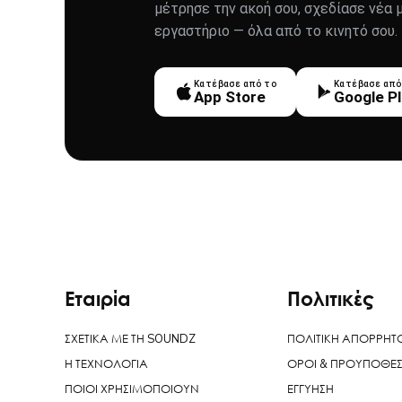
μέτρησε την ακοή σου, σχεδίασε νέα 
εργαστήριο — όλα από το κινητό σου.
Κατέβασε από το
Κατέβασε από
App Store
Google P
Εταιρία
Πολιτικές
ΣΧΕΤΙΚΑ ΜΕ ΤΗ SOUNDZ
ΠΟΛΙΤΙΚΗ ΑΠΟΡΡΗΤ
Η ΤΕΧΝΟΛΟΓΙΑ
ΟΡΟΙ & ΠΡΟΥΠΟΘΕΣ
ΠΟΙΟΙ ΧΡΗΣΙΜΟΠΟΙΟΥΝ
ΕΓΓΥΗΣΗ