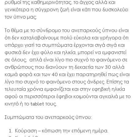
ρυθμοί της καθημερινότητας, το άγχος αλλά και
Πάρης
γενικότερα η σύγχρονη ζωή είναι κάτι που δυσκολεύει
Σύμβουλος Soundz · απαντά άμεσα
τον ύπνο μας.
Το θέμα με το σύνδρομο του ανεπαρκούς ύπνου είναι
ότι δεν καταλαβαίνουμε πολύ εύκολα και γρήγορα ότι
υπάρχει γιατί τα συμπτώματα έρχονται σιγά σιγά και
φυσικά δεν έχει φύλο και ηλικία, μπορεί να εμφανιστεί
σε όλους, απλά είναι λίγο πιο συχνό το φαινόμενο σε
ανθρώπους που διανύουν τη δεκαετία των 30 αλλά
καμιά φορά και των 40 και έχει παρατηρηθεί πως είναι
λίγο πιο συχνό το φαινόμενο στους άνδρες. Επίσης τα
τελευταία χρόνια εμφανίζεται και στην εφηβική ηλικία
αφού οι περισσότεροι έφηβοι κοιμούνται αγκαλιά με το
κινητό ή το tablet τους.
Συμπτώματα του ανεπαρκούς ύπνου:
Κούραση – κόπωση την επόμενη ημέρα.