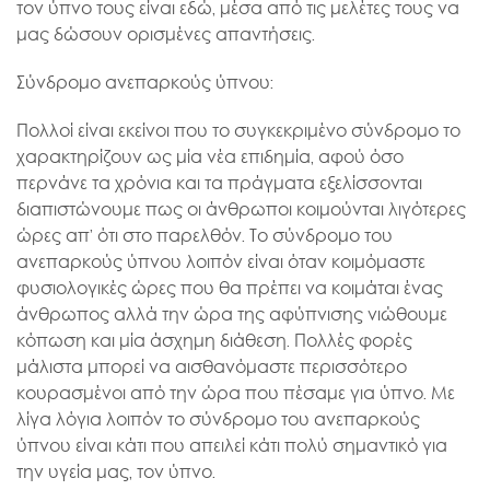
τον ύπνο τους είναι εδώ, μέσα από τις μελέτες τους να
μας δώσουν ορισμένες απαντήσεις.
Σύνδρομο ανεπαρκούς ύπνου:
Πολλοί είναι εκείνοι που το συγκεκριμένο σύνδρομο το
χαρακτηρίζουν ως μία νέα επιδημία, αφού όσο
περνάνε τα χρόνια και τα πράγματα εξελίσσονται
διαπιστώνουμε πως οι άνθρωποι κοιμούνται λιγότερες
ώρες απ’ ότι στο παρελθόν. Το σύνδρομο του
ανεπαρκούς ύπνου λοιπόν είναι όταν κοιμόμαστε
φυσιολογικές ώρες που θα πρέπει να κοιμάται ένας
άνθρωπος αλλά την ώρα της αφύπνισης νιώθουμε
κόπωση και μία άσχημη διάθεση. Πολλές φορές
μάλιστα μπορεί να αισθανόμαστε περισσότερο
κουρασμένοι από την ώρα που πέσαμε για ύπνο. Με
λίγα λόγια λοιπόν το σύνδρομο του ανεπαρκούς
ύπνου είναι κάτι που απειλεί κάτι πολύ σημαντικό για
την υγεία μας, τον ύπνο.