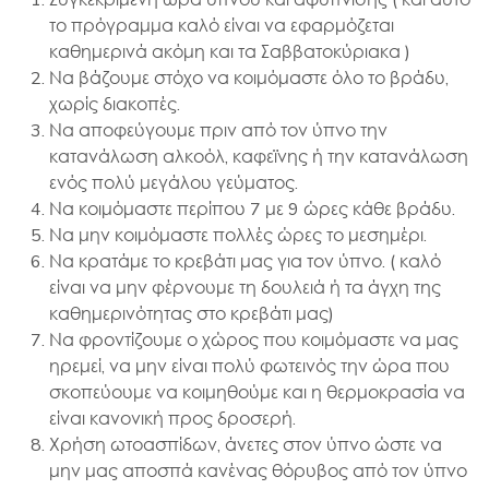
Συγκεκριμένη ώρα ύπνου και αφύπνισης ( και αυτό
το πρόγραμμα καλό είναι να εφαρμόζεται
καθημερινά ακόμη και τα Σαββατοκύριακα )
Να βάζουμε στόχο να κοιμόμαστε όλο το βράδυ,
χωρίς διακοπές.
Να αποφεύγουμε πριν από τον ύπνο την
κατανάλωση αλκοόλ, καφεϊνης ή την κατανάλωση
ενός πολύ μεγάλου γεύματος.
Να κοιμόμαστε περίπου 7 με 9 ώρες κάθε βράδυ.
Να μην κοιμόμαστε πολλές ώρες το μεσημέρι.
Να κρατάμε το κρεβάτι μας για τον ύπνο. ( καλό
είναι να μην φέρνουμε τη δουλειά ή τα άγχη της
καθημερινότητας στο κρεβάτι μας)
Να φροντίζουμε ο χώρος που κοιμόμαστε να μας
ηρεμεί, να μην είναι πολύ φωτεινός την ώρα που
σκοπεύουμε να κοιμηθούμε και η θερμοκρασία να
είναι κανονική προς δροσερή.
Χρήση ωτοασπίδων, άνετες στον ύπνο ώστε να
μην μας αποσπά κανένας θόρυβος από τον ύπνο