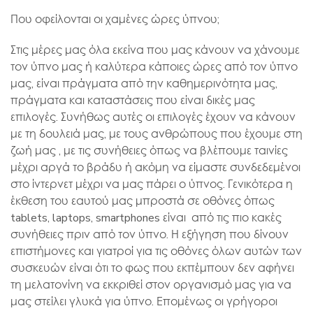
Που οφείλονται οι χαμένες ώρες ύπνου;
Στις μέρες μας όλα εκείνα που μας κάνουν να χάνουμε
τον ύπνο μας ή καλύτερα κάποιες ώρες από τον ύπνο
μας, είναι πράγματα από την καθημερινότητα μας,
πράγματα και καταστάσεις που είναι δικές μας
επιλογές. Συνήθως αυτές οι επιλογές έχουν να κάνουν
με τη δουλειά μας, με τους ανθρώπους που έχουμε στη
ζωή μας , με τις συνήθειες όπως να βλέπουμε ταινίες
μέχρι αργά το βράδυ ή ακόμη να είμαστε συνδεδεμένοι
στο ίντερνετ μέχρι να μας πάρει ο ύπνος. Γενικότερα η
έκθεση του εαυτού μας μπροστά σε οθόνες όπως
tablets, laptops, smartphones είναι από τις πιο κακές
συνήθειες πριν από τον ύπνο. Η εξήγηση που δίνουν
επιστήμονες και γιατροί για τις οθόνες όλων αυτών των
συσκευών είναι ότι το φως που εκπέμπουν δεν αφήνει
τη μελατονίνη να εκκριθεί στον οργανισμό μας για να
μας στείλει γλυκά για ύπνο. Επομένως οι γρήγοροι