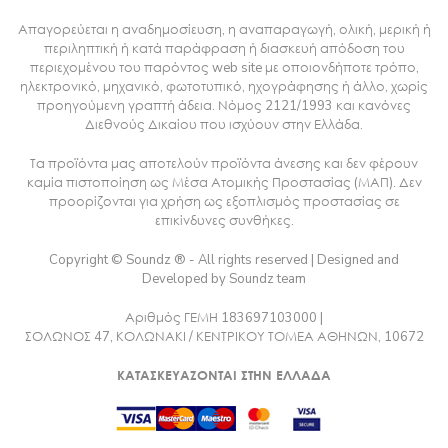
Απαγορεύεται η αναδημοσίευση, η αναπαραγωγή, ολική, μερική ή
περιληπτική ή κατά παράφραση ή διασκευή απόδοση του
περιεχομένου του παρόντος web site με οποιονδήποτε τρόπο,
ηλεκτρονικό, μηχανικό, φωτοτυπικό, ηχογράφησης ή άλλο, χωρίς
προηγούμενη γραπτή άδεια. Νόμος 2121/1993 και κανόνες
Διεθνούς Δικαίου που ισχύουν στην Ελλάδα.
Τα προϊόντα μας αποτελούν προϊόντα άνεσης και δεν φέρουν
καμία πιστοποίηση ως Μέσα Ατομικής Προστασίας (ΜΑΠ). Δεν
προορίζονται για χρήση ως εξοπλισμός προστασίας σε
επικίνδυνες συνθήκες.
Copyright © Soundz ® - All rights reserved | Designed and
Developed by Soundz team
Αριθμός ΓΕΜΗ 183697103000 |
ΣΟΛΩΝΟΣ 47, ΚΟΛΩΝΑΚΙ / ΚΕΝΤΡΙΚΟΥ ΤΟΜΕΑ ΑΘΗΝΩΝ, 10672
ΚΑΤΑΣΚΕΥΑΖΟΝΤΑΙ ΣΤΗΝ ΕΛΛΑΔΑ