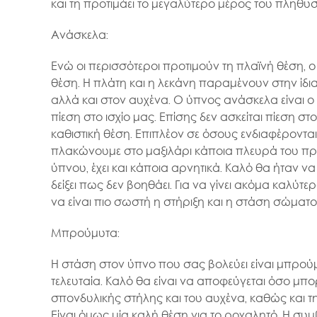
και τη προτιμάει το μεγαλύτερο μέρος του πληθυ
Ανάσκελα:
Ενώ οι περισσότεροι προτιμούν τη πλαϊνή θέση, 
θέση. Η πλάτη και η λεκάνη παραμένουν στην ίδι
αλλά και στον αυχένα. Ο ύπνος ανάσκελα είναι ο 
πίεση στο ισχίο μας. Επίσης δεν ασκείται πίεση
καθιστική θέση. Επιπλέον σε όσους ενδιαφέρονται γ
πλακώνουμε στο μαξιλάρι κάποια πλευρά του προ
ύπνου, έχει και κάποια αρνητικά. Καλό θα ήταν ν
δείξει πως δεν βοηθάει. Για να γίνει ακόμα καλ
να είναι πιο σωστή η στήριξη και η στάση σώματος
Μπρούμυτα:
Η στάση στον ύπνο που σας βολεύει είναι μπρού
τελευταία. Καλό θα είναι να αποφεύγεται όσο μπ
σπονδυλικής στήλης και του αυχένα, καθώς και τ
Είναι όμως μία καλή θέση για το ροχαλητό. Η σ