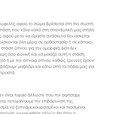
 επωφελής αφού το σώμα βρίσκεται στη πιο σωστή
 στάση που κάνει καλό στη σπονδυλική μας στήλη
 αφού με το να είμαστε ανάσκελα δεν ασκείται
βρίσκονται όλη μέρα σε ορθοστασία ή σε κάποια
ή στάση ύπνου για την ομορφιά, διότι δεν
 όσο ιδανική και να μοιάζει αυτή η στάση
λητό ή με την άπνοια ύπνου, καθώς έρευνες έχουν
 βάζουμε μαξιλάρι και κάτω από τα πόδια μας για
μπροστά.
εν είναι τυχαίο άλλωστε που την αφήσαμε
υτα, πετυχαίνουμε την επιβάρυνση της
λεσμα να ξυπνάμε κουρασμένοι και πιασμένοι.
ορείτε να κοιμηθείτε αλλιώς θα ήταν η