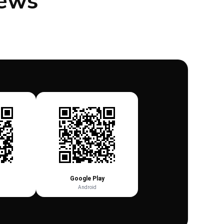
iews
Google Play
Android