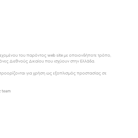
εχομένου του παρόντος web site με οποιονδήποτε τρόπο,
Πάρης
όνες Διεθνούς Δικαίου που ισχύουν στην Ελλάδα.
Σύμβουλος Soundz · απαντά άμεσα
προορίζονται για χρήση ως εξοπλισμός προστασίας σε
z team