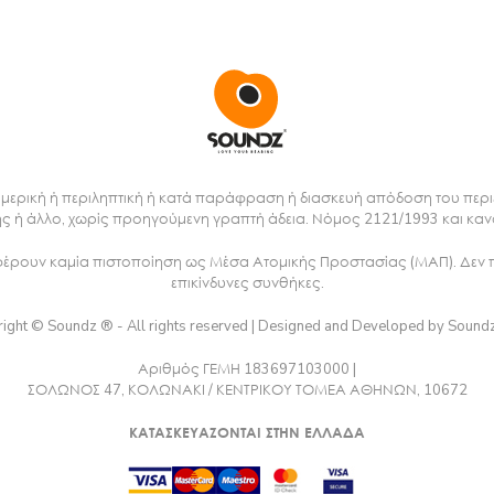
μερική ή περιληπτική ή κατά παράφραση ή διασκευή απόδοση του περι
ς ή άλλο, χωρίς προηγούμενη γραπτή άδεια. Νόμος 2121/1993 και καν
 φέρουν καμία πιστοποίηση ως Μέσα Ατομικής Προστασίας (ΜΑΠ). Δεν 
επικίνδυνες συνθήκες.
ight © Soundz ® - All rights reserved | Designed and Developed by Sound
Αριθμός ΓΕΜΗ 183697103000 |
ΣΟΛΩΝΟΣ 47, ΚΟΛΩΝΑΚΙ / ΚΕΝΤΡΙΚΟΥ ΤΟΜΕΑ ΑΘΗΝΩΝ, 10672
ΚΑΤΑΣΚΕΥΑΖΟΝΤΑΙ ΣΤΗΝ ΕΛΛΑΔΑ