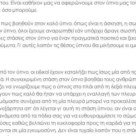
που. Είναι καθήκον μας να αφιερώνουμε στον ύπνο μας τον
με όσο μπορούμε.
ως βοηθούν στον καλό ύπνο, όπως είναι η άσκηση, η σωστ
τον ύπνο, όλοι έχουμε αναρωτηθεί εάν υπάρχει άραγε σωστ
ερες στάσεις στον ύπνο για έναν πραγματικά ποιοτικό και ξ
υτα. Γι’ αυτές λοιπόν τις θέσεις ύπνου θα μιλήσουμε κι εμε
 τον ύπνο, οι ειδικοί έχουν καταλήξει πως ίσως μία από τι
υρά. Η συγκεκριμένη στάση στον ύπνο βοηθάει τους ανθρ
ζει να γνωρίζουμε πως ο ύπνος στο πλάι από τη δεξιά πλε
γουν πως καλό θα ήταν να υπάρχει η εναλλαγή των πλευρώ
κοιμόμαστε συνέχεια από τη μία πλευρά μπορεί να προκαλέσ
άρτητα απ’ ότι λέγεται γι’ αυτή τη στάση ύπνου, αν είναι 
 ανάμεσα από τα πόδια σας για να ευθυγραμμίσετε το σώμ
ούσες καθώς βελτιώνει τη κυκλοφορία προς τη καρδιά για τ
ονται σε μία εγκυμοσύνη. Δεν είναι τυχαίο λοιπόν που η σ