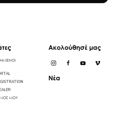
άτες
Ακολούθησέ μας
ΤΗΜΈΝΟΙ
ORTAL
Νέα
EGISTRATION
EALER
ΣΜΟΣ ΜΟΥ