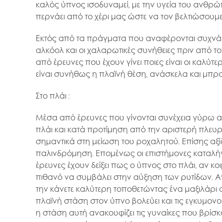
καλός ύπνος ισοδυναμεί, με την υγεία του ανθρώ
περνάει από το χέρι μας ώστε να τον βελτιώσου
Εκτός από τα πράγματα που αναφέρονται συχνά π
αλκόολ και οι χαλαρωτικές συνήθειες πριν από 
από έρευνες που έχουν γίνει ποιες είναι οι καλύτ
είναι συνήθως η πλαϊνή θέση, ανάσκελα και μπρούμ
Στο πλάι :
Μέσα από έρευνες που γίνονται συνέχεια γύρω από
πλάι και κατά προτίμηση από την αριστερή πλε
σημαντικά στη μείωση του ροχαλητού. Επίσης αξί
παλινδρόμηση. Επομένως οι επιστήμονες καταλή
έρευνες έχουν δείξει πως ο ύπνος στο πλάι, αν 
πιθανό να συμβάλει στην αύξηση των ρυτίδων. Ανεξ
την κάνετε καλύτερη τοποθετώντας ένα μαξιλάρι
πλαϊνή στάση στον ύπνο βολεύει και τις εγκυμον
η στάση αυτή ανακουφίζει τις γυναίκες που βρίσκ