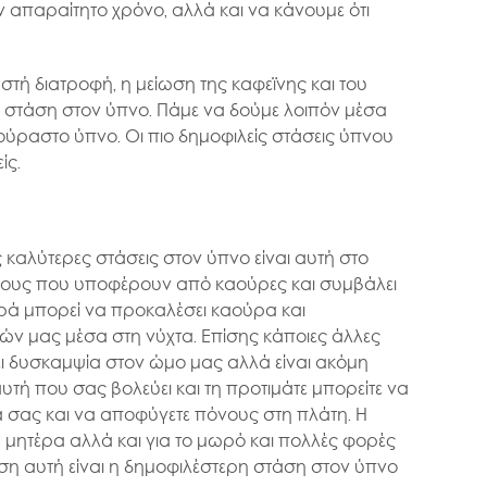
 απαραίτητο χρόνο, αλλά και να κάνουμε ότι
ή διατροφή, η μείωση της καφεϊνης και του
ή στάση στον ύπνο. Πάμε να δούμε λοιπόν μέσα
εκούραστο ύπνο. Οι πιο δημοφιλείς στάσεις ύπνου
ίς.
ς καλύτερες στάσεις στον ύπνο είναι αυτή στο
ώπους που υποφέρουν από καούρες και συμβάλει
υρά μπορεί να προκαλέσει καούρα και
ν μας μέσα στη νύχτα. Επίσης κάποιες άλλες
ει δυσκαμψία στον ώμο μας αλλά είναι ακόμη
αυτή που σας βολεύει και τη προτιμάτε μπορείτε να
α σας και να αποφύγετε πόνους στη πλάτη. Η
η μητέρα αλλά και για το μωρό και πολλές φορές
τάση αυτή είναι η δημοφιλέστερη στάση στον ύπνο