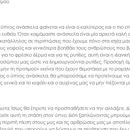
σμού.
ο ύπνος ανάσκελα φαίνεται να είναι ο καλύτερος και ο πιο
α ευθεία. Όταν κοιμόμαστε ανάσκελα είναι μία αρκετά καλή
κατάλληλος σε περιπτώσεις που έχουμε πόνο στα ισχία μας,
 στους γοφούς και γενικότερα βοηθάει τους ανθρώπους που 
ια το φρέσκο δέρμα και για τις ρυτίδες, αυτή είναι η ιδανικ
σώπου μας ώστε να δημιουργούνται ρυτίδες. Προσοχή όμως
α μην τη προτιμούν εκείνοι που έχουν θεματάκια με το ροχα
ύτερος ο ύπνος ανάσκελα, θα μπορούσαμε να προτείνουμε να
 γενικά και το κεφάλι και ο αυχένας μας να μην πιέζονται 
μυτα; Ίσως θα έπρεπε να προσπαθήσετε να την αλλάξετε. Δ
ορείτε αυτή τη στάση στον ύπνο, διότι ξαπλώνοντας μπρούμ
η περιττή πίεση στους μυς και τις αρθρώσεις μας με αποτέ
υμβουλή που μπορούμε να δώσουμε σε περίπτωση που δεν μπ