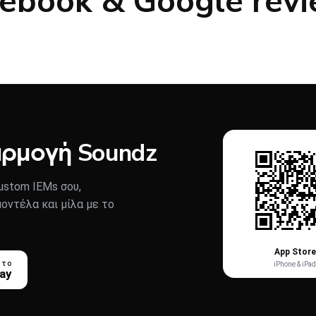
ebook & Google rev
αρμογή Soundz
stom IEMs σου,
μοντέλα και μίλα με το
App Store
 το
iPhone & iPad
lay