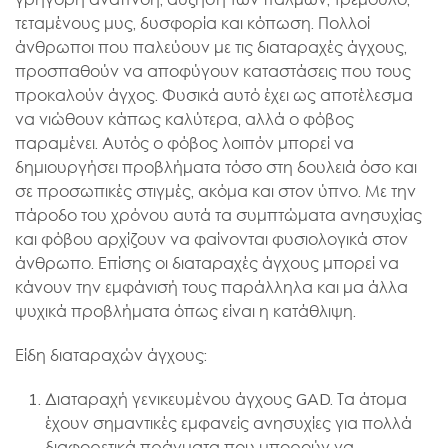
γρήγορη αναπνοή, αύξηση των παλμών, τρέμουλο,
τεταμένους μυς, δυσφορία και κόπωση. Πολλοί
άνθρωποι που παλεύουν με τις διαταραχές άγχους,
προσπαθούν να αποφύγουν καταστάσεις που τους
προκαλούν άγχος. Φυσικά αυτό έχει ως αποτέλεσμα
να νιώθουν κάπως καλύτερα, αλλά ο φόβος
Πάρης
παραμένει. Αυτός ο φόβος λοιπόν μπορεί να
Σύμβουλος Soundz · απαντά άμεσα
δημιουργήσει προβλήματα τόσο στη δουλειά όσο και
σε προσωπικές στιγμές, ακόμα και στον ύπνο. Με την
πάροδο του χρόνου αυτά τα συμπτώματα ανησυχίας
και φόβου αρχίζουν να φαίνονται φυσιολογικά στον
άνθρωπο. Επίσης οι διαταραχές άγχους μπορεί να
κάνουν την εμφάνισή τους παράλληλα και μα άλλα
ψυχικά προβλήματα όπως είναι η κατάθλιψη.
Είδη διαταραχών άγχους:
Διαταραχή γενικευμένου άγχους GAD. Τα άτομα
έχουν σημαντικές εμφανείς ανησυχίες για πολλά