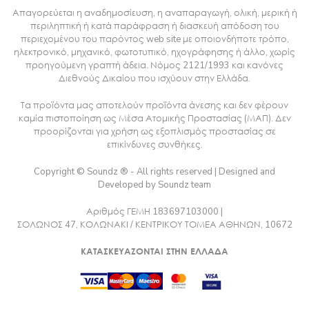
Απαγορεύεται η αναδημοσίευση, η αναπαραγωγή, ολική, μερική ή
περιληπτική ή κατά παράφραση ή διασκευή απόδοση του
περιεχομένου του παρόντος web site με οποιονδήποτε τρόπο,
ηλεκτρονικό, μηχανικό, φωτοτυπικό, ηχογράφησης ή άλλο, χωρίς
προηγούμενη γραπτή άδεια. Νόμος 2121/1993 και κανόνες
Διεθνούς Δικαίου που ισχύουν στην Ελλάδα.
Τα προϊόντα μας αποτελούν προϊόντα άνεσης και δεν φέρουν
καμία πιστοποίηση ως Μέσα Ατομικής Προστασίας (ΜΑΠ). Δεν
προορίζονται για χρήση ως εξοπλισμός προστασίας σε
επικίνδυνες συνθήκες.
Copyright © Soundz ® - All rights reserved | Designed and
Developed by Soundz team
Αριθμός ΓΕΜΗ 183697103000 |
ΣΟΛΩΝΟΣ 47, ΚΟΛΩΝΑΚΙ / ΚΕΝΤΡΙΚΟΥ ΤΟΜΕΑ ΑΘΗΝΩΝ, 10672
ΚΑΤΑΣΚΕΥΑΖΟΝΤΑΙ ΣΤΗΝ ΕΛΛΑΔΑ