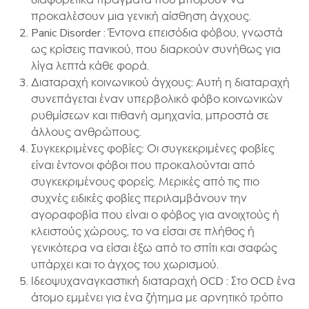
διαφορετικά πράγματα που μπορούν να
προκαλέσουν μια γενική αίσθηση άγχους.
Panic Disorder : Έντονα επεισόδια φόβου, γνωστά
ως κρίσεις πανικού, που διαρκούν συνήθως για
λίγα λεπτά κάθε φορά.
Διαταραχή κοινωνικού άγχους: Aυτή η διαταραχή
συνεπάγεται έναν υπερβολικό φόβο κοινωνικών
ρυθμίσεων και πιθανή αμηχανία, μπροστά σε
άλλους ανθρώπους.
Συγκεκριμένες φοβίες: Οι συγκεκριμένες φοβίες
είναι έντονοι φόβοι που προκαλούνται από
συγκεκριμένους φορείς. Μερικές από τις πιο
συχνές ειδικές φοβίες περιλαμβάνουν την
αγοραφοβία που είναι ο φόβος για ανοιχτούς ή
κλειστούς χώρους, το να είσαι σε πλήθος ή
γενικότερα να είσαι έξω από το σπίτι και σαφώς
υπάρχει και το άγχος του χωρισμού.
Ιδεοψυχαναγκαστική διαταραχή OCD : Στο OCD ένα
άτομο εμμένει για ένα ζήτημα με αρνητικό τρόπο