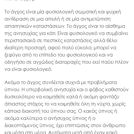
Το άγχος είναι μία φυσιολογική σωματική και ψυχική
αντίδραση σε μια απειλή ή σε μία αντιμετώπιση
απαιτητικών καταστάσεων. Το άγχος είναι το αίσθημα
της ανησυχίας για κάτι. Είναι φυσιολογικό να συμβαίνει
περιστασιακά σε πιεστικές καταστάσεις αλλά θέλει
ιδιαίτερη προσοχή, αφού πολύ εύκολα, μπορεί να
ξεφύγει από το επίπεδο του φυσιολογικού και να
οδηγήσει σε αγχώδεις διαταραχές που εκεί παύει πλέον
να είναι φυσιολογικό.
Ακόμα το άγχος συνδέεται συχνά με προβλήματα
ύπνου. Η υπερβολική ανησυχία και ο φόβος καθιστούν
δυσκολότερο να κοιμηθείτε καλά ή ακόμη φαντάζει
άπιαστος στόχος το να κοιμηθείτε όλη τη νύχτα, χωρίς
κάποια διακοπή του ύπνου σας. Ο κακός ύπνος ή
ακόμα καλύτερα ο ανήσυχος ύπνος ή ο
διακοπτόμενος ύπνος, έχει επιπτώσεις στον άνθρωπο
και μέσα στη μέρα. Αυτόματα μετά από έναν κακό