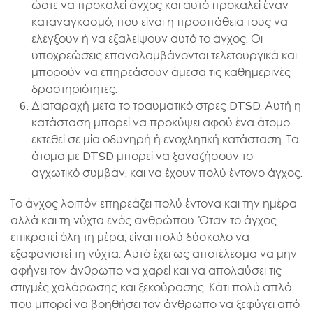
ώστε να προκαλεί άγχος και αυτό προκαλεί έναν
καταναγκασμό, που είναι η προσπάθεια τους να
ελέγξουν ή να εξαλείψουν αυτό το άγχος. Οι
υποχρεώσεις επαναλαμβάνονται τελετουργικά και
μπορούν να επηρεάσουν άμεσα τις καθημερινές
δραστηριότητες.
Διαταραχή μετά το τραυματικό στρες DTSD. Αυτή η
κατάσταση μπορεί να προκύψει αφού ένα άτομο
εκτεθεί σε μία οδυνηρή ή ενοχλητική κατάσταση. Τα
άτομα με DTSD μπορεί να ξαναζήσουν το
αγχωτικό συμβάν, και να έχουν πολύ έντονο άγχος.
Το άγχος λοιπόν επηρεάζει πολύ έντονα και την ημέρα
αλλά και τη νύχτα ενός ανθρώπου. Όταν το άγχος
επικρατεί όλη τη μέρα, είναι πολύ δύσκολο να
εξαφανιστεί τη νύχτα. Αυτό έχει ως αποτέλεσμα να μην
αφήνει τον άνθρωπο να χαρεί και να απολαύσει τις
στιγμές χαλάρωσης και ξεκούρασης. Κάτι πολύ απλό
που μπορεί να βοηθήσει τον άνθρωπο να ξεφύγει από